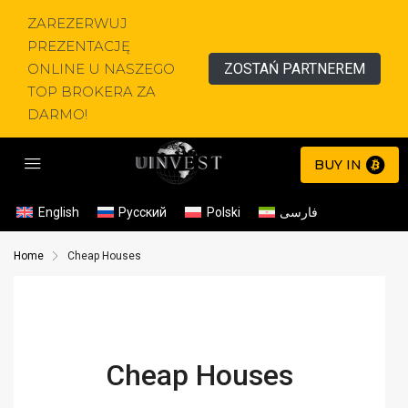
ZAREZERWUJ
PREZENTACJĘ
ONLINE U NASZEGO
ZOSTAŃ PARTNEREM
TOP BROKERA ZA
DARMO!
BUY IN
English
Русский
Polski
فارسی
Home
Cheap Houses
Cheap Houses