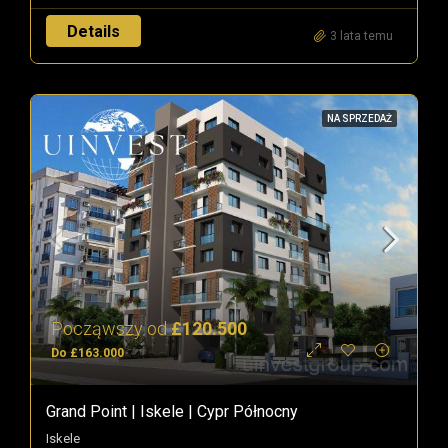
Details
3 lata temu
NA SPRZEDAŻ
Począwszy od
£120.500
Do £163.000
Grand Point | Iskele | Cypr Północny
Iskele