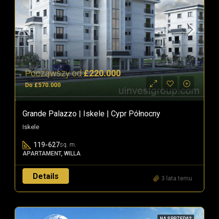
Począwszy od
£220.000
Do £570.000
Grande Palazzo | Iskele | Cypr Północny
Iskele
119-627
sq. m.
APARTAMENT, WILLA
Details
3 lata temu
NA SPRZEDAŻ