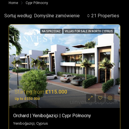
Home
Cypr Północny
Sortuj według:
Domyślne zamówienie
21 Properties
NA SPRZEDAŻ
VILLAS FOR SALE IN NORTH CYPRUS
Starting from
£115.000
Up to £550.000
Orchard | Yeniboğaziçi | Cypr Północny
Yeniboğaziçi, Cyprus