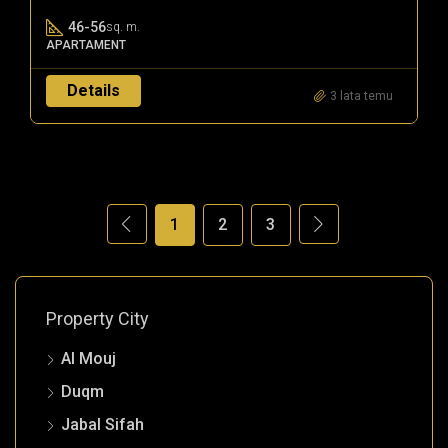
46-56
sq. m.
APARTAMENT
Details
3 lata temu
1
2
3
Property City
Al Mouj
Duqm
Jabal Sifah