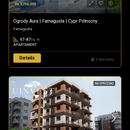
Do £256.000
Ogrody Aura | Famagusta | Cypr Północny
Famagusta
47-87
sq. m.
APARTAMENT
Details
3 lata temu
NA SPRZEDAŻ