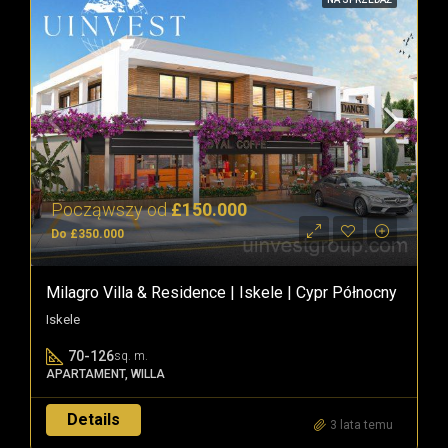
Począwszy od
£150.000
Do £350.000
Milagro Villa & Residence | Iskele | Cypr Północny
Iskele
70-126
sq. m.
APARTAMENT, WILLA
Details
3 lata temu