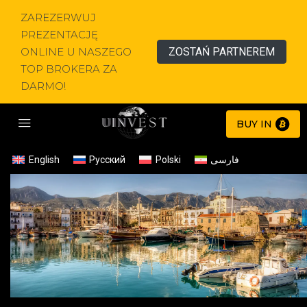
ZAREZERWUJ
PREZENTACJĘ
ONLINE U NASZEGO
ZOSTAŃ PARTNEREM
TOP BROKERA ZA
DARMO!
BUY IN
English
Русский
Polski
فارسی