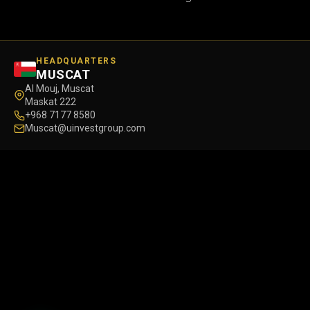
HEADQUARTERS
MUSCAT
Al Mouj, Muscat
Maskat 222
+968 7177 8580
Muscat@uinvestgroup.com