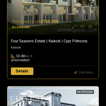
Począwszy od
£155.500
Do £240.000
Four Seasons Estate | Kalecik | Cypr Północny
Kalecik
53-80
sq. m.
APARTAMENT
Details
3 lata temu
NA SPRZEDAŻ