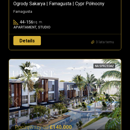
Ogrody Sakarya | Famagusta | Cypr Północny
Famagusta
44-156
sq. m.
APARTAMENT, STUDIO
Details
3 lata temu
NA SPRZEDAŻ
Począwszy od
£140.000