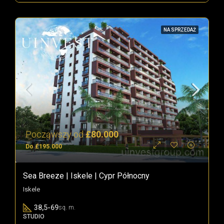
NA SPRZEDAŻ
Począwszy od
£80.000
Do £195.000
Sea Breeze | Iskele | Cypr Północny
Iskele
38,5-69
sq. m.
STUDIO