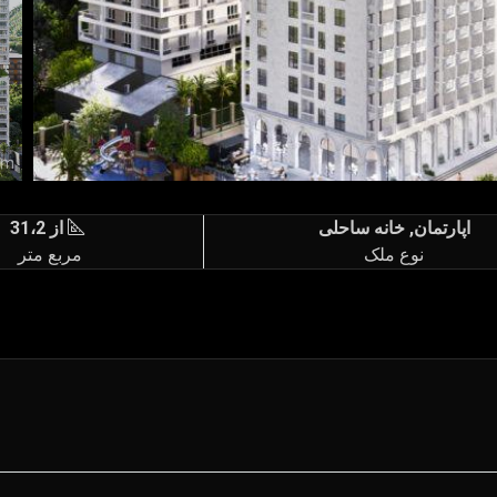
اپارتمان, خانه ساحلی
از 31،2
نوع ملک
مربع متر