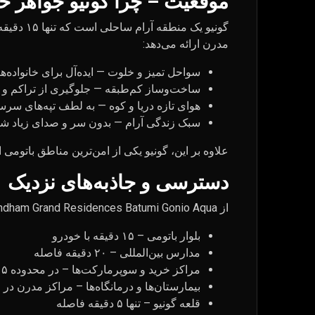
موقعیت – چرا گونیو جواهر 
مدرن ارائه می‌دهد:
سواحل تمیز و خلوت — ایده‌آل برای خانواده‌ه
ساخت‌وساز کم‌طبقه — جلوگیری از تراکم و ا
هوای تازه دریا و کوه — به لطف تپه‌های سر
سبک زندگی آرام — بدون سر و صدای زیاد شب
علاوه بر این، گونیو یکی از امن‌ترین مناطق باتومی
دسترسی و جاذبه‌های نزدیک
از Wyndham Grand Residences Batumi Gonio Aqua، ساکنان به راحتی به مکان‌های زیر دسترسی دارند:
بلوار باتومی – ۱۵ دقیقه با خودرو
مدارس بین‌المللی – ۲۰ دقیقه فاصله
مراکز خرید و سوپرمارکت‌ها – در محدوده ۱۵–۲۰ دقیقه
بیمارستان‌ها و درمانگاه‌ها – مراکز مدرن در 
قلعه گونیو – تنها ۵ دقیقه فاصله