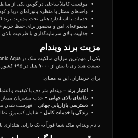
موقعیت کاملاً ساحلی در گونیو، یکی از مناط
واحدهای ممتاز با منظره پانورامای دریا و کوه
خدمات با استاندارد هتلی تحت مدیریت برند Wyndham Grand
مجموعه‌ای امن و محصور برای حفظ حریم
جذابیت بالای سرمایه‌گذاری با ظرفیت بالای 
مزیت برند ویندام
یکی از مهم‌ترین مزایای مالکیت ملک در Wyndham Grand Residences Batumi Gonio Aqua، وابستگی آن به برند
صنعت هتلداری با بیش از ۹۰۰۰ هتل در ۹۵+ کشور.
برای خریداران، این به معنای:
اعتبار برند
– ویندام مترادف با کیفیت و اعتم
تقاضای بالای جهانی
– جذب مشتریان ممتاز که 
دسترسی بازاریابی جهانی
– فهرست شدن ملک 
زندگی با خدمات کامل
– شامل کنسیرژ، نظاف
با نام ویندام، ملک شما فوراً به یک دارایی هتلداری با