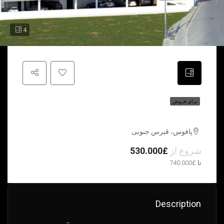
4
برای فروش
نمای کهربا | پافوس | قبرس جنوبی
پافوس، قبرس جنوبی
شروع از
£530.000
تا £740.000
Description