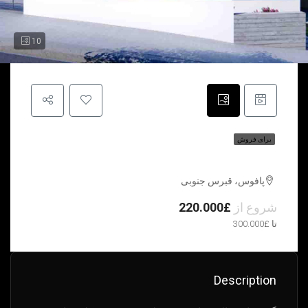
10
برای فروش
گل اطلسی | پافوس | قبرس جنوبی
پافوس، قبرس جنوبی
شروع از
£220.000
تا £300.000
Description