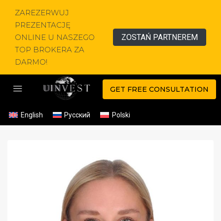
ZAREZERWUJ
PREZENTACJĘ
ONLINE U NASZEGO
ZOSTAŃ PARTNEREM
TOP BROKERA ZA
DARMO!
GET FREE CONSULTATION
English
Русский
Polski