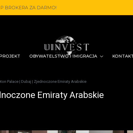
OP BROKERA ZA DARMO!
PROJEKT
OBYWATELSTWO I IMIGRACJA
KONTAK
ton Palace | Dubaj | Zjednoczone Emiraty Arabskie
ednoczone Emiraty Arabskie