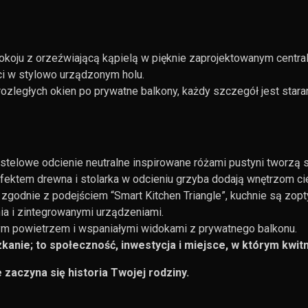
okoju z orzeźwiającą kąpielą w pięknie zaprojektowanym centra
ci w stylowo urządzonym holu.
ozległych okien po prywatne balkony, każdy szczegół jest star
astelowe odcienie neutralne inspirowane różami pustyni tworzą 
fektem drewna i stolarka w odcieniu grzyba dodają wnętrzom ciep
zgodnie z podejściem “Smart Kitchen Triangle”, kuchnie są zo
ia i zintegrowanymi urządzeniami.
m powietrzem i wspaniałymi widokami z prywatnego balkonu.
kanie; to społeczność, inwestycja i miejsce, w którym kwitni
ie zaczyna się historia Twojej rodziny.