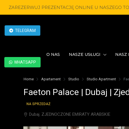
ZAREZERWUJ PREZENTACJĘ ONLINE U NASZEGO T
TELEGRAM
O NAS
NASZE USŁUGI
NASZ 
WHATSAPP
Home
Apartament
Studio
Studio Apartment
Fae
Faeton Palace | Dubaj | Zj
NA SPRZEDAŻ
Dubaj. ZJEDNOCZONE EMIRATY ARABSKIE