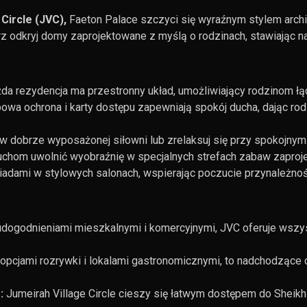
Circle (JVC),
Faeton Palace szczyci się wyraźnym stylem arch
z odkryj domy zaprojektowane z myślą o rodzinach, stawiając n
da rezydencja ma przestronny układ, umożliwiający rodzinom łącz
owa ochrona i karty dostępu zapewniają spokój ducha, dając 
 dobrze wyposażonej siłowni lub zrelaksuj się przy spokojnym
om uwolnić wyobraźnię w specjalnych strefach zabaw zaprojek
iadami w stylowych salonach, wspierając poczucie przynależnośc
dogodnieniami mieszkalnymi i komercyjnymi, JVC oferuje wszyst
opcjami rozrywki i lokalami gastronomicznymi, to nadchodzące c
:
Jumeirah Village Circle cieszy się łatwym dostępem do Sheik