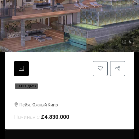
6
НА ПРОДАЖУ
Вилла Paradise | Пейя | Южный Кипр
Пейя, Южный Кипр
Начиная с
£4.830.000