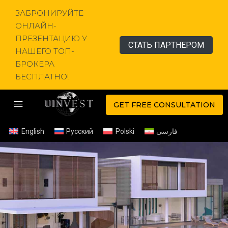
ЗАБРОНИРУЙТЕ
ОНЛАЙН-
ПРЕЗЕНТАЦИЮ У
СТАТЬ ПАРТНЕРОМ
НАШЕГО ТОП-
БРОКЕРА
БЕСПЛАТНО!
GET FREE CONSULTATION
English
Русский
Polski
فارسی