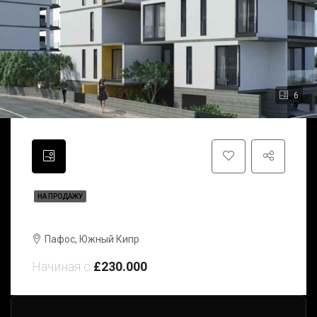
6
НА ПРОДАЖУ
Kronos Court | Пафос | Южный Кипр
Пафос, Южный Кипр
Начиная с
£230.000