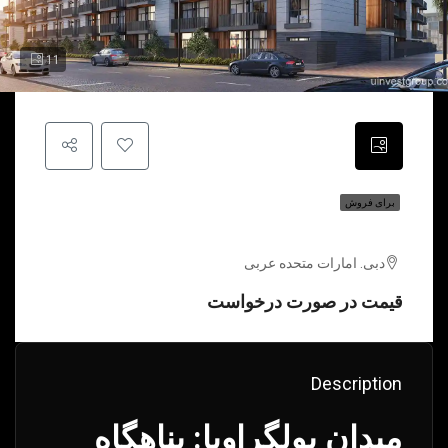
11
برای فروش
میدان بولگراویا | دبی | امارات متحده عربی
دبی. امارات متحده عربی
قیمت در صورت درخواست
Description
میدان بولگراویا: پناهگاه