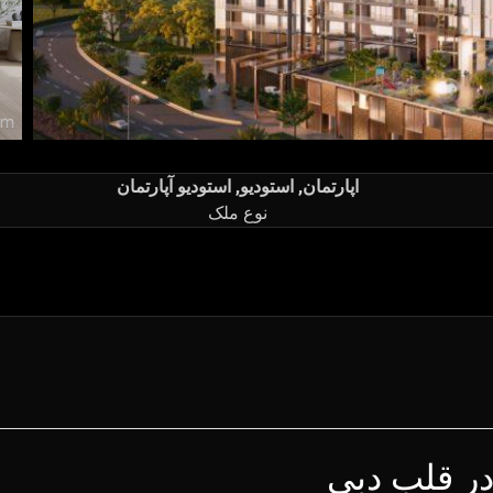
اپارتمان, استودیو, استودیو آپارتمان
نوع ملک
ر قلب دبی