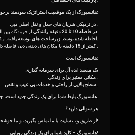
.
پارکینگ های اختصاصی
هانسبورگ از یک موقعیت استراتژیک سودمند برخوردار است:
.
در نزدیکی شریان های حمل و نقل اصلی دبی
از فرودگاه بین المللی دبی، خلیج تجاری، مرکز شهر دبی و مارینا دبی.
در فاصله 10 تا 20 دقیقه رانندگی
مکان های تفریحی، داروخانه ها، فروشگاه ها، سالن های زیبایی، و استودیوهای تناسب اندام.
احاطه شده توسط زیرساخت های توسعه یافته:
.
کمتر از 15 دقیقه با مکان های دیدنی دبی فاصله دارد
هانسبورگ است:
یک مقصد ایده آل برای سرمایه گذاری
.
مکانی معتبر برای زندگی
.
سطح بالایی از راحتی و خدمات بی عیب و نقص
هانسبورگ بلیط شما برای یک زندگی جدید است، جایی که هر روز پر از تجمل، راحتی و تجربه های فراموش نشدنی است.
هر سوالی دارید؟
از طریق وب سایت با ما تماس بگیرید، و ما خوشحال خواهیم شد که به شما کمک کنیم خانه مناسب خود را انتخاب کنید!
هانسبورگ – کلید شما برای یک زندگی رویایی!