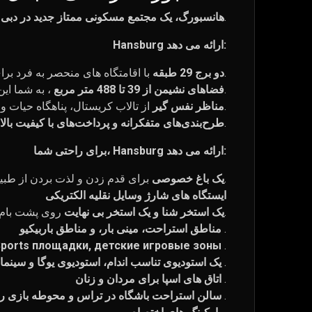
، جایی که زندگی بی عیب و نقصی در میان تجمل و راحتی در انتظار شماست.
هانسبورگ، یک مجتمع مسکونی ممتاز جدید در دبی را
Hansburg ارائه می دهد:
با اقامتگاه های منحصر به فرد برای هر سلیقه، از استودیوهای مجلل تا پنت هاوس های بزرگ.
دو برج 29 طبقه
، به شما این امکان را می دهد که مناسب سبک زندگی خود را انتخاب کنید.
فضاهای نشیمن از 39 تا 488 متر مربع
از تالاب کریستال، پناهگاه حیات وحش راس الخور، یا برج خلیفه از هر پنجره.
مناظر نفس گیر
که خواسته‌های باهوش‌ترین ساکنان را برآورده می‌کند.
طرح‌بندی‌های متفکرانه و پرداخت‌های با کیفیت بالا
برای راحتی شما، Hansburg ارائه می دهد:
برای قدم زدن و لذت بردن از طبیعت.
یک باغ خصوصی
ایستگاه های شارژ وسایل نقلیه الکتریکی
روی پشت بام.
یک استخر شنا و یک استخر بی نهایت
.
مناطق استراحت، مینی بار، و مناطق باربیکیو
ports площадки, детские игровые зоны
.
.
یک استودیوی تناسب اندام، استودیوی یوگا و سینم
.
اتاق های اسپا برای مردان و زنان
.
سالن استراحت باشگاه در تراس و محوطه بازی ر