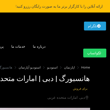
ارائه آنلاین را با کارگزار برتر ما به صورت رایگان رزرو کنید!
تلگرام
درباره ما
خدمات ما
پرو
واتساپ
Home
اپارتمان
استودیو
استودیو آپارتمان
هانسبورگ 
هانسبورگ | دبی | امارات متحد
برای فروش
دبی. امارات متحده عربی