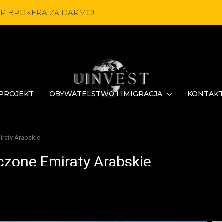
OP BROKERA ZA DARMO!
PROJEKT
OBYWATELSTWO I IMIGRACJA
KONTAK
iraty Arabskie
czone Emiraty Arabskie