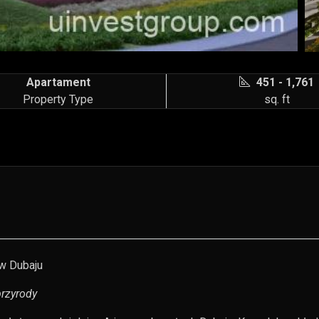
Apartament
451 - 1,761
Property Type
sq. ft
w Dubaju
rzyrody