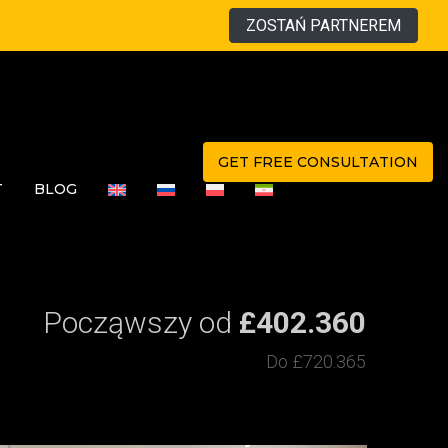
ZOSTAŃ PARTNEREM
GET FREE CONSULTATION
T
BLOG
Począwszy od
£402.360
Do £720.365