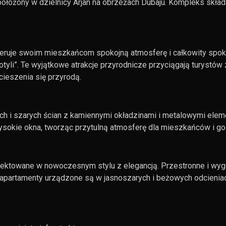
ożony w dzielnicy Arjan na obrzeżach Dubaju. Kompleks składa
 oferuje swoim mieszkańcom spokojną atmosferę i całkowity spokó
tyli”. Te wyjątkowe atrakcje przyrodnicze przyciągają turystó
cieszenia się przyrodą.
ałych i szarych ścian z kamiennymi okładzinami i metalowymi el
sokie okna, tworząc przytulną atmosferę dla mieszkańców i goś
ektowane w nowoczesnym stylu z elegancją. Przestronne i wyg
apartamenty urządzone są w jasnoszarych i beżowych odcieniach