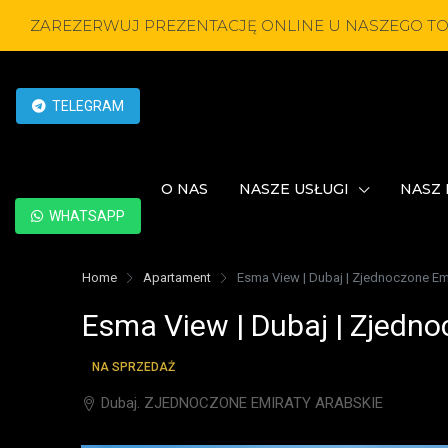
ZAREZERWUJ PREZENTACJĘ ONLINE U NASZEGO T
TELEGRAM
O NAS
NASZE USŁUGI
NASZ 
WHATSAPP
Home
Apartament
Esma View | Dubaj | Zjednoczone Em
Esma View | Dubaj | Zjedno
NA SPRZEDAŻ
Dubaj. ZJEDNOCZONE EMIRATY ARABSKIE