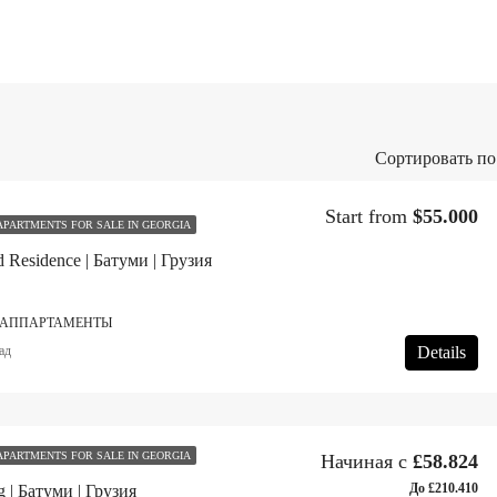
Сортировать по
Start from
$55.000
APARTMENTS FOR SALE IN GEORGIA
 Residence | Батуми | Грузия
, АППАРТАМЕНТЫ
Details
ад
APARTMENTS FOR SALE IN GEORGIA
Начиная с
£58.824
До £210.410
g | Батуми | Грузия