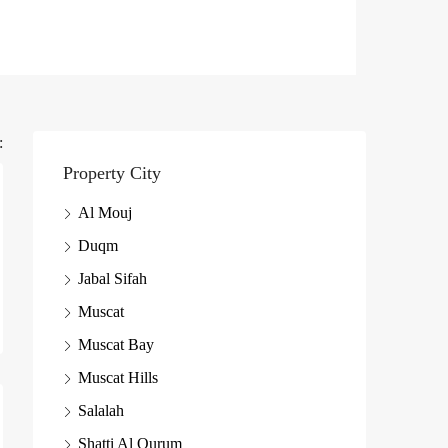
:
Property City
Al Mouj
Duqm
Jabal Sifah
Muscat
Muscat Bay
Muscat Hills
Salalah
Shatti Al Qurum