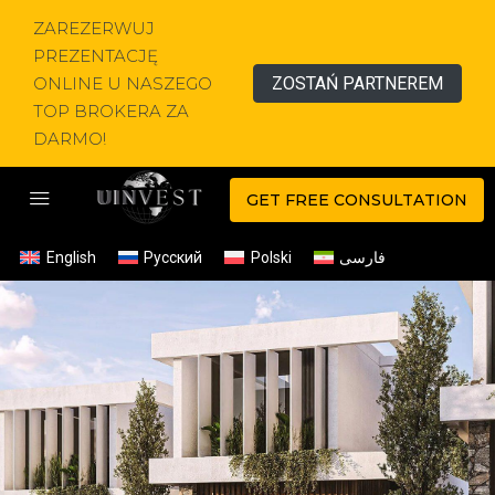
ZAREZERWUJ
PREZENTACJĘ
ONLINE U NASZEGO
ZOSTAŃ PARTNEREM
TOP BROKERA ZA
DARMO!
GET FREE CONSULTATION
English
Русский
Polski
فارسی