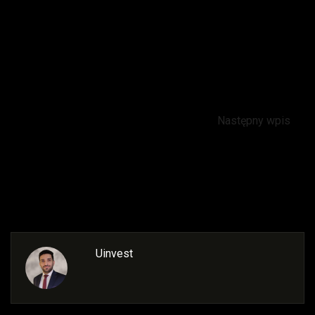
Nikozja zajmuje pierwsze miejsce w europejskim
rankingu małych miast przyszłości fDi
Intelligence pod względem potencjału ludzkiego i
stylu życia
Następny wpis
Szlak Vateri w miejscowości Kakopetria na
Cyprze
Uinvest