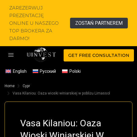
ZAREZERWUJ
PREZENTACJĘ
ONLINE U NASZEGO
ZOSTAŃ PARTNEREM
TOP BROKERA ZA
DARMO!
GET FREE CONSULTATION
English
Русский
Polski
Home
Cypr
Vasa Kilaniou: Oaza wioski winiarskiej w pobliżu Limassol
Vasa Kilaniou: Oaza
Wioski Winiarskiej W