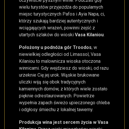
oczywiście pysznym winie. Podczas gdy
wielu turystów przyjeżdża do popularnych
miejsc turystycznych Pafos i Ayia Napa, ci,
którzy szukają bardziej autentycznych i
wciągających wrażeń, powinni zejść z
utartych szlaków do wioski
Vasa Kilaniou
.
Położony u podnóża gór Troodos
, w
niewielkiej odległości od Limassol, Vasa
Kilaniou to malownicza wioska otoczona
winnicami. Gdy wejdziesz do wioski, od razu
urzeknie Cię jej urok. Wąskie brukowane
uliczki wiją się obok tradycyjnych
kamiennych domów, z których wiele zostało
pięknie odrestaurowanych. Powietrze
wypełnia zapach świeżo upieczonego chleba
i odgłosy śmiechu z lokalnej tawerny.
Produkcja wina jest sercem życia w Vasa