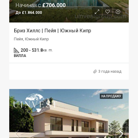
Начиная с
£706.000
До £1.864.000
Бриз Хиллс | Пейя | Южный Кипр
Пейя, Южный Кипр
200 - 531.8
кв. m.
ВИЛЛА
3 года назад
НА ПРОДАЖУ