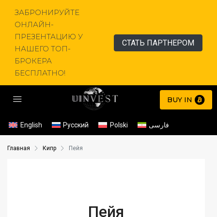
ЗАБРОНИРУЙТЕ
ОНЛАЙН-
ПРЕЗЕНТАЦИЮ У
СТАТЬ ПАРТНЕРОМ
НАШЕГО ТОП-
БРОКЕРА
БЕСПЛАТНО!
BUY IN
English
Русский
Polski
فارسی
Главная
Кипр
Пейя
Пейя