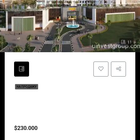
11
НА ПРОДАЖУ
Jewelz By Danube Properties – L-
Образные Апартаменты Freehold И
Первоклассная Жизнь В Dubailand,
Arjan, Дубай
$230.000