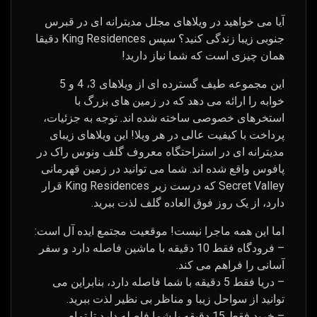
آیا می خواهید در ویلاهای مجلل مدیترانه ای در قبرس
جنوبی زیبا زندگی کنید؟ سپس King Residences دقیقا
همان چیزی است که شما نیاز دارید!
این مجموعه طیف گسترده ای از ویلاهای 3، 4 و 5
خوابه را ارائه می دهد که در زمین های بزرگ با
استخرهای خصوصی ساخته شده اند. توجه به جزئیات،
پرداخت با کیفیت عالی در هر ویلا! این ویلاهای زیبای
مدیترانه ای در استراحتگاه معروف گلف ونوس راک در
پافوس واقع شده اند. شما می توانید در زمین قهرمانی
Secret Valley که درست زیر King Residences قرار
دارد، از یک روز فوق العاده گلف لذت ببرید.
اما این همه ماجرا نیست! موقعیت مجتمع ایده آل است:
– فرودگاه فقط 10 دقیقه با ماشین فاصله دارد و سفر
آسانی را فراهم می کند.
– دریا فقط 5 دقیقه با شما فاصله دارد، بنابراین می
توانید از سواحل زیبا و مناظر بی نظیر لذت ببرید.
– خرید فقط 15 دقیقه با شما فاصله دارد تا تمام