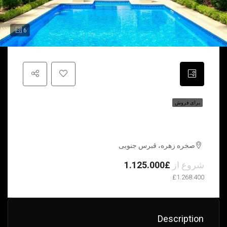
6
برای فروش
King Residences | صخره زهره | قبرس
جنوبی
صخره زهره، قبرس جنوبی
شروع از
£1.125.000
£1.268.400
Description