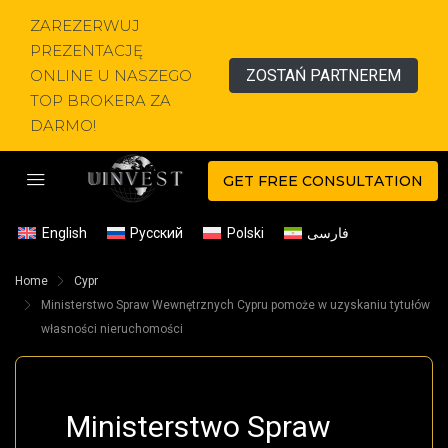
ZAREZERWUJ
PREZENTACJĘ
ONLINE U NASZEGO
ZOSTAŃ PARTNEREM
TOP BROKERA ZA
DARMO!
GET FREE CONSULTATION
English
Русский
Polski
فارسی
Home
Cypr
Ministerstwo Spraw Wewnętrznych Cypru pomoże w uzyskaniu tytułów
własności nieruchomości
Ministerstwo Spraw