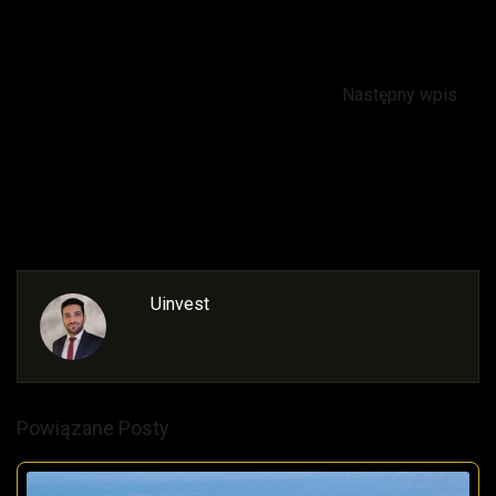
Następny wpis
Cypr zawiesza wnioski paszportowe w związku z
przeglądem wymogów dotyczących obywatelstwa
Uinvest
Powiązane Posty