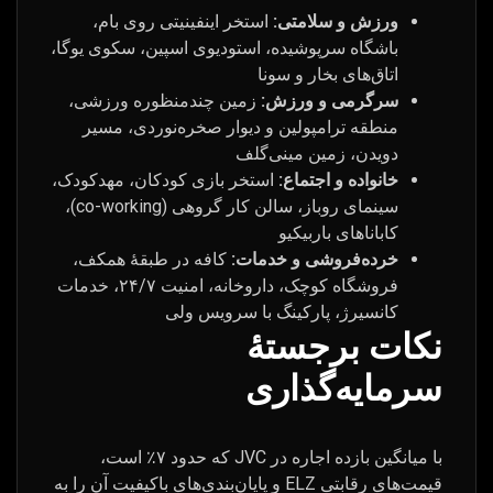
ورزش و سلامتی:
استخر اینفینیتی روی بام،
باشگاه سرپوشیده، استودیوی اسپین، سکوی یوگا،
اتاق‌های بخار و سونا
سرگرمی و ورزش:
زمین چندمنظوره ورزشی،
منطقه ترامپولین و دیوار صخره‌نوردی، مسیر
دویدن، زمین مینی‌گلف
خانواده و اجتماع:
استخر بازی کودکان، مهدکودک،
سینمای روباز، سالن کار گروهی (co-working)،
کاباناهای باربیکیو
خرده‌فروشی و خدمات:
کافه در طبقهٔ همکف،
فروشگاه کوچک، داروخانه، امنیت ۲۴/۷، خدمات
کانسیرژ، پارکینگ با سرویس ولی
نکات برجستهٔ
سرمایه‌گذاری
با میانگین بازده اجاره در JVC که حدود ۷٪ است،
قیمت‌های رقابتی ELZ و پایان‌بندی‌های باکیفیت آن را به