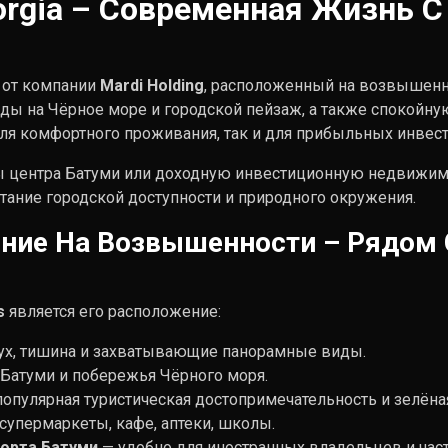
Georgia – Современная Жизнь
 от компании
Mardi Holding
, расположенный на возвышенно
ды на Чёрное море и городской пейзаж, а также спокойну
к для комфортного проживания, так и для прибыльных инве
ты центра Батуми или доходную инвестиционную недвижи
тание городской доступности и природного окружения.
ние На Возвышенности – Рядом 
s
является его расположение:
дух, тишина и захватывающие панорамные виды.
 Батуми и побережья Чёрного моря.
опулярная туристическая достопримечательность и зелёная
упермаркеты, кафе, аптеки, школы.
орта Батуми
— удобно для иностранных владельцев и час