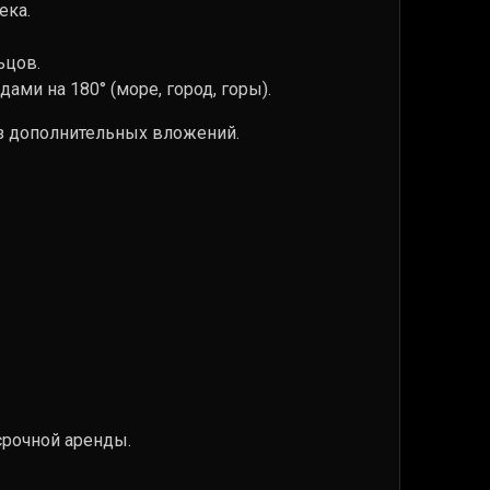
ека.
ьцов.
ми на 180° (море, город, горы).
ез дополнительных вложений.
срочной аренды.