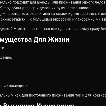
ально подходят для аренды или проживания одного челов
²)
— удобны для пар и деловых путешественников.
)
— просторные, рассчитаны на семьи и долгосрочных жил
ерхних этажах
— с большими террасами и панорамными вида
делкой — можно заселяться или сдавать в аренду сразу б
имущества Для Жизни
тв:
дение.
бщие помещения.
льным как для постоянного проживания, так и для кратко
то Выгодная Инвестиция