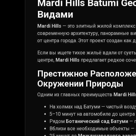
Mardi Hills Batumi 
Видами
Mardi Hills
— это элитный жилой комплекс
современную архитектуру, панорамные ви
от центра города. Этот проект создан ка
Если вы ищете тихое жильё вдали от суе
центре,
Mardi Hills
предлагает редкое соче
Престижное Расположе
Окружении Природы
Одним из главных преимуществ
Mardi Hill
На холмах над Батуми — чистый воз
5–10 минут на автомобиле до центра
Рядом
Ботанический сад Батуми
— п
Вблизи все необходимые объекты — с
25 минут до
Международного аэроп