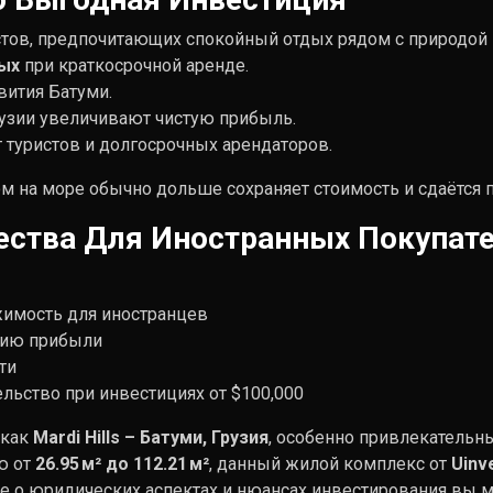
стов, предпочитающих спокойный отдых рядом с природой и
ых
при краткосрочной аренде.
вития Батуми.
рузии увеличивают чистую прибыль.
т туристов и долгосрочных арендаторов.
 на море обычно дольше сохраняет стоимость и сдаётся п
ства Для Иностранных Покупат
жимость для иностранцев
ацию прибыли
ти
льство при инвестициях от $100,000
 как
Mardi Hills – Батуми, Грузия
, особенно привлекательн
ю от
26.95 м² до 112.21 м²
, данный жилой комплекс от
Uinv
 о юридических аспектах и нюансах инвестирования вы м