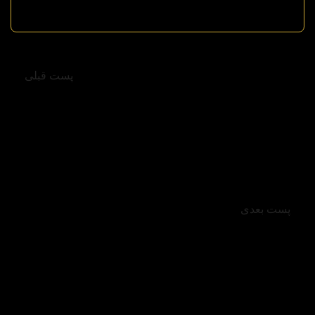
پست قبلی
داون‌تاون یا مارینا دبی: کدام محله بیشتر به سبک زندگی
شما می‌خورد؟
پست بعدی
بهترین پروژه های ویلایی مقرون‌به‌صرفه در دبی